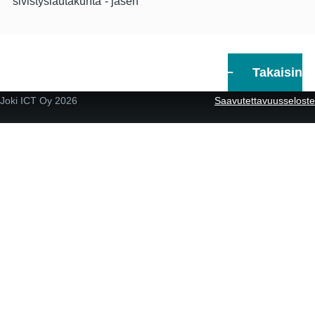
sivistyslautakunta
jäsen
Takaisin
Joki ICT Oy
2026
Saavutettavuusseloste