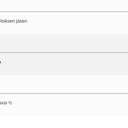
ituksen jäsen
a
suus ½