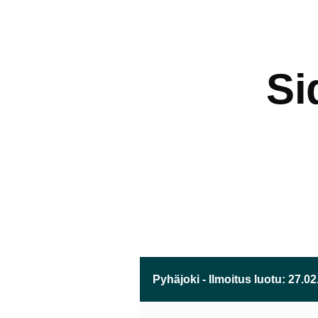
Hyppää pääsisältöön
Si
Pyhäjoki - Ilmoitus luotu: 27.0