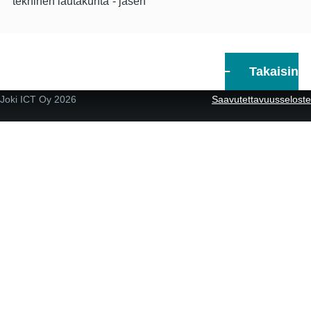
tekninen lautakunta
jäsen
Takaisin
Joki ICT Oy
2026
Saavutettavuusseloste