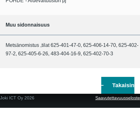
POHDE
Aluevaltuuston pj
Muu sidonnaisuus
Metsänomistus ,tilat 625-401-47-0, 625-406-14-70, 625-402-
97-2, 625-405-6-26, 483-404-16-9, 625-402-70-3
Takaisin
Joki ICT Oy
2026
Saavutettavuusseloste